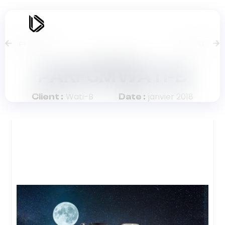
PRÉCÉDENT
SUIVANT
Packaging
PARFUM WATI-B
Wati-B
janvier 2018
Client :
Date :